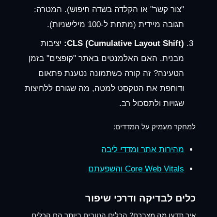
"צור קשר" או הקלדה בשדה חיפוש). המטרה:
תגובה מיידית (מתחת ל-100 מילישניות).
CLS (Cumulative Layout Shift):
יציבות
מבנית. האם האלמנטים באתר "קופצים" בזמן
הטעינה? זה קורה כשתמונה נטענת פתאום
ודוחפת את הטקסט למטה, מה שגורם ללחיצות
שגויות ולתסכול רב.
למחקר מעמיק על המדדים:
מהירות אתר ומדדי ליבה
Core Web Vitals והשפעתם
כלים לבדיקה ודרכי שיפור
איך תדעו מה מצבכם? הכלים הטובים ביותר הם הכלים