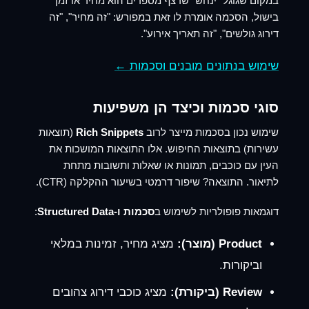
במקום שגוגל "ינחש" שרצף מספרים הוא מחיר או זמן
בישול, הסכמה אומרת לו זאת במפורש: "זה מחיר", "זה
דירוג גולשים", "זה תאריך אירוע".
שימוש בנתונים מובנים וסכמות ←
סוגי סכמות וכיצד הן משפיעות
שימוש נכון בסכמות מייצר לרוב
Rich Snippets
(תוצאות
עשירות) בתוצאות החיפוש. אלו התוצאות המושכות את
העין עם כוכבים, תמונות או שאלות ותשובות מתחת
לתיאור. התוצאה? שיפור דרמטי בשיעור ההקלקה (CTR).
דוגמאות פופולריות לשימוש ב
סכמות ו-Structured Data
:
Product (מוצר):
מציג מחיר, זמינות במלאי
וביקורות.
Review (ביקורת):
מציג כוכבי דירוג צהובים