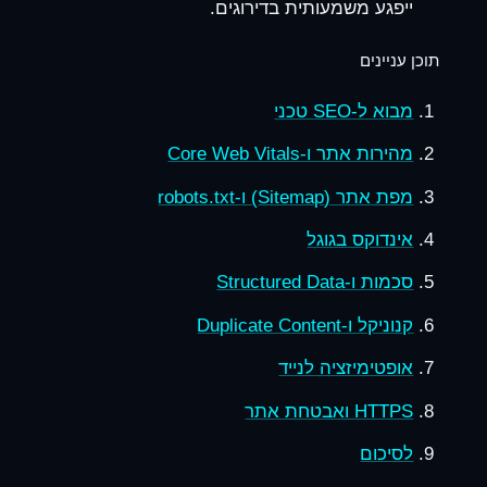
ייפגע משמעותית בדירוגים.
תוכן עניינים
מבוא ל-SEO טכני
מהירות אתר ו-Core Web Vitals
מפת אתר (Sitemap) ו-robots.txt
אינדוקס בגוגל
סכמות ו-Structured Data
קנוניקל ו-Duplicate Content
אופטימיזציה לנייד
HTTPS ואבטחת אתר
לסיכום