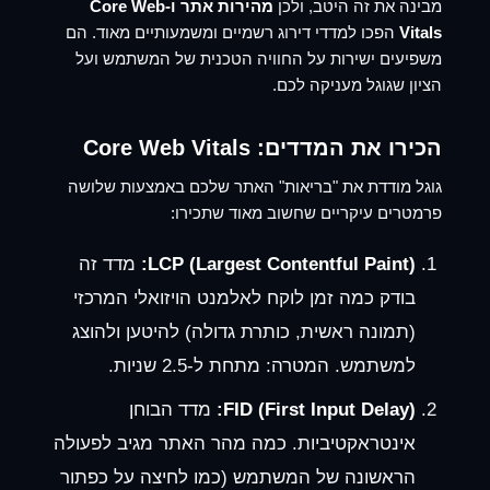
מבינה את זה היטב, ולכן
מהירות אתר ו-Core Web
Vitals
הפכו למדדי דירוג רשמיים ומשמעותיים מאוד. הם
משפיעים ישירות על החוויה הטכנית של המשתמש ועל
הציון שגוגל מעניקה לכם.
הכירו את המדדים: Core Web Vitals
גוגל מודדת את "בריאות" האתר שלכם באמצעות שלושה
פרמטרים עיקריים שחשוב מאוד שתכירו:
LCP (Largest Contentful Paint):
מדד זה
בודק כמה זמן לוקח לאלמנט הויזואלי המרכזי
(תמונה ראשית, כותרת גדולה) להיטען ולהוצג
למשתמש. המטרה: מתחת ל-2.5 שניות.
FID (First Input Delay):
מדד הבוחן
אינטראקטיביות. כמה מהר האתר מגיב לפעולה
הראשונה של המשתמש (כמו לחיצה על כפתור