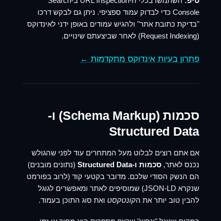
טיפ:
השתמשו בכלי ה-URL Inspection ב-Search
Console כדי לבדוק עמוד ספציפי. ניתן גם לבקש דרכו
"בדיקת כתובת אתר" ולהגיש עמודים באופן ידני לאינדוקס
(Request Indexing) לאחר שביצעתם שינויים.
פתרון בעיות אינדוקס מתקדמות ←
סכמות (Schema Markup) ו-
Structured Data
אם אתם רוצים לבלוט מעל המתחרים עוד לפני שהגולש
נכנס לאתר,
סכמות ו-Structured Data
(נתונים מובנים)
הם הנשק הסודי שלכם. מדובר בקטעי קוד (לרוב בפורמט
שנקרא JSON-LD) שמוסיפים לאתר ומאפשרים לגוגל
להבין טוב יותר את ה
קונטקסט
ואת סוג התוכן בעמוד.