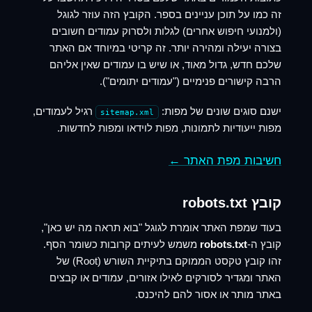
זה כמו על תוכן עניינים בספר. הקובץ הזה עוזר לגוגל
(ולמנועי חיפוש אחרים) לגלות ולסרוק עמודים חשובים
בצורה יעילה ומהירה יותר. זה קריטי במיוחד אם האתר
שלכם חדש, גדול מאוד, או שיש בו עמודים שאין אליהם
הרבה קישורים פנימיים ("עמודים יתומים").
ישנם סוגים שונים של מפות:
רגיל לעמודים,
sitemap.xml
מפות ייעודיות לתמונות, מפות לוידאו ומפות לחדשות.
חשיבות מפת האתר ←
קובץ robots.txt
בעוד שמפת האתר אומרת לגוגל "בוא תראה מה יש כאן",
קובץ ה-
robots.txt
משמש לעיתים קרובות כשומר הסף.
זהו קובץ טקסט הממוקם בתיקיית השורש (Root) של
האתר ומגדיר לסורקים לאילו אזורים, עמודים או קבצים
באתר מותר או אסור להם להיכנס.