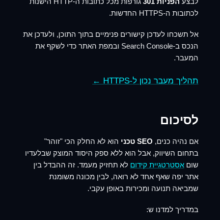
לבצע
הפניות 301
גורפות מכל כתובות ה-HTTP הישנות
לכתובות ה-HTTPS החדשות.
אל תשכחו לעדכן קישורים פנימיים בתוך התוכן, ולעדכן את
הנכס ב-Search Console ובמפת האתר כדי לשקף את
המעבר.
תהליך מעבר נכון ל-HTTPS ←
לסיכום
אם נהיה כנים,
SEO טכני
הוא לא החלק הכי "זוהר"
בתחום השיווק, אבל הוא ללא ספק היסוד המוצק שבלעדיו
שום
אסטרטגיית קידום
לא תחזיק מעמד. זה ההבדל בין
אתר יפה שאף אחד לא רואה, לבין מכונה משומנת
שמביאה תנועה ומכירות באופן עקבי.
במדריך למדנו ש: