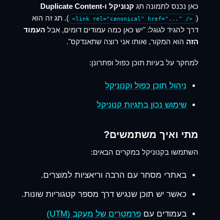
כאן נכנס לתמונה תג
קנוניקל ו-Duplicate Content
(
). תג זה הוא
<link rel="canonical" href="..." />
דרך להגיד לגוגל: "יש כאן כמה עמודים דומים, אבל
העמוד
הזה
הוא המקור, ואותו אני רוצה שתאנדקס".
למחקר על בעיות תוכן כפול ופתרונן:
ניהול תוכן כפול וקנוניקל
שימוש נכון בתגיות קנוניקל
מתי ואיך משתמשים?
השתמשו בקנוניקל במקרים הבאים:
באתרי מסחר עם הרבה וריאציות למוצרים.
כאשר יש תוכן שנגיש דרך מספר קטגוריות שונות.
בעמודים עם
פרמטרים של מעקב (UTM)