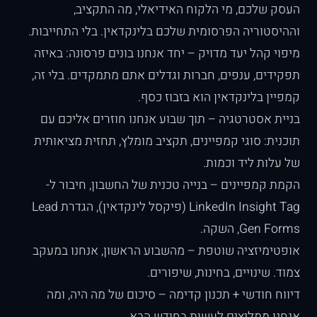
העסק שלכם, מי הלקוח האידיאלי, מה התקציב,
וההיסטוריה הפרסומית שלכם בלינקדאין. בלי התחייבות.
מיפוי קהל יעד מדויק – יחד אנחנו בונים פרסונה: באיזה
תפקידים, ענפים, חברות וגדלים אתם מתמקדים. בלי זה,
קמפיין בלינקדאין הוא בזבוז כסף.
בניית אסטרטגיה – תוך שבוע אנחנו חוזרים אליכם עם
תוכנית: סוגי קמפיינים, תקציב מומלץ, תחזית מציאותית
של עלות ליד וכמות.
הקמת קמפיינים – בנייה טכנית של החשבון, חיבור ל-
LinkedIn Insight Tag (פיקסל לינקדאין), הגדרת Lead
Gen Forms, השקה.
אופטימיזציה שוטפת – מהשבוע הראשון, אנחנו במעקב
צמוד. שינויים, בחינות, שיפורים.
דיווח חודשי + תכנון קדימה – סיכום של מה היה, ומה
אנחנו ממליצים לעשות בחודש הבא.