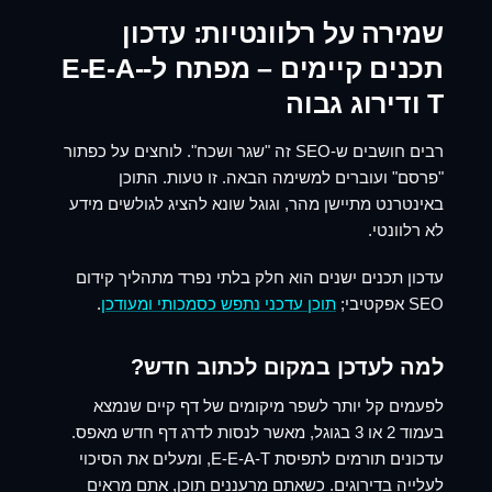
שמירה על רלוונטיות:
עדכון
תכנים קיימים
– מפתח ל-E-E-A-
T ודירוג גבוה
רבים חושבים ש-SEO זה "שגר ושכח". לוחצים על כפתור
"פרסם" ועוברים למשימה הבאה. זו טעות. התוכן
באינטרנט מתיישן מהר, וגוגל שונא להציג לגולשים מידע
לא רלוונטי.
עדכון תכנים ישנים הוא חלק בלתי נפרד מתהליך קידום
SEO אפקטיבי;
תוכן עדכני נתפש כסמכותי ומעודכן
.
למה לעדכן במקום לכתוב חדש?
לפעמים קל יותר לשפר מיקומים של דף קיים שנמצא
בעמוד 2 או 3 בגוגל, מאשר לנסות לדרג דף חדש מאפס.
עדכונים תורמים לתפיסת E-E-A-T, ומעלים את הסיכוי
לעלייה בדירוגים. כשאתם מרעננים תוכן, אתם מראים