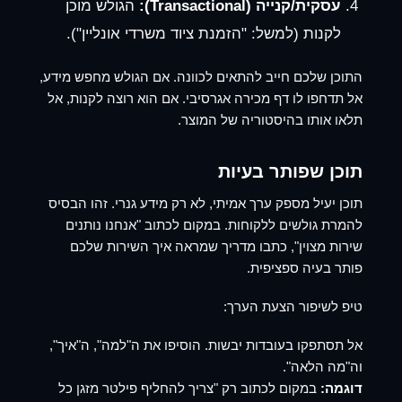
עסקית/קנייה (Transactional):
הגולש מוכן
לקנות (למשל: "הזמנת ציוד משרדי אונליין").
התוכן שלכם חייב להתאים לכוונה. אם הגולש מחפש מידע,
אל תדחפו לו דף מכירה אגרסיבי. אם הוא רוצה לקנות, אל
תלאו אותו בהיסטוריה של המוצר.
תוכן שפותר בעיות
תוכן יעיל מספק ערך אמיתי, לא רק מידע גנרי. זהו הבסיס
להמרת גולשים ללקוחות. במקום לכתוב "אנחנו נותנים
שירות מצוין", כתבו מדריך שמראה איך השירות שלכם
פותר בעיה ספציפית.
טיפ לשיפור הצעת הערך:
אל תסתפקו בעובדות יבשות. הוסיפו את ה"למה", ה"איך",
וה"מה הלאה".
דוגמה:
במקום לכתוב רק "צריך להחליף פילטר מזגן כל