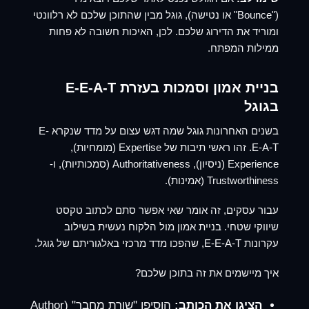
("Bounce" או נטישה), גוגל מבין שהתוכן שלכם לא רלוונטי
ומוריד את הדירוג שלכם. לכן, האיכות חשובה לא פחות
ממילות המפתח.
בניית אמון וסמכות בעזרת
E-E-A-T
בגוגל
בשנים האחרונות גוגל שמה דגש עצום על מדד שנקרא E-
E-A-T. זהו ראשי תיבות של Expertise (מומחיות),
Experience (ניסיון), Authoritativeness (סמכותיות), ו-
Trustworthiness (אמינות).
עבור עסקים, זה אומר שאי אפשר סתם לכתוב טקסט
שיווקי שטחי. בניית אמון מול הלקוח נעשית בשילוב
עקרונות E-E-A-T, שהפכו מדד מרכזי באלגוריתם של גוגל.
איך מיישמים את זה בתוכן שלכם?
הציגו את הכותב:
הוסיפו "שורת מחבר" (Author