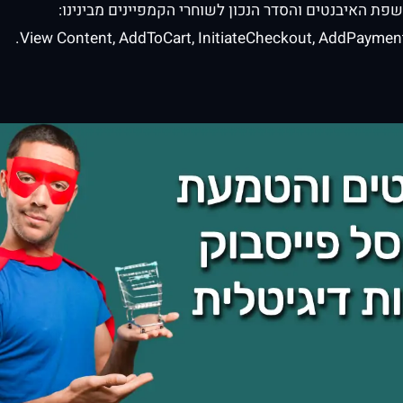
פת האיבנטים והסדר הנכון לשוחרי הקמפיינים מבינינו:
View Content, AddToCart, InitiateCheckout, AddPayment