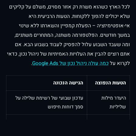
לכל הארץ כשהוא משרת רק אזור מסוים, משלם על קליקים
שלא יכולים להפוך ללקוחות. הטעות הרביעית היא
אי-אופטימיזציה – הפעלת קמפיין והשארתו ללא שינוי
במשך חודשים. הפלטפורמה משתנה, המתחרים משתנים,
ומה שעבד השבוע עלול להפסיק לעבוד בשבוע הבא. אם
אתם רוצים להבין את העלויות האמיתיות של ניהול נכון, כדאי
לקרוא על
כמה עולה ניהול נכון של Google Ads
.
הטעות הנפוצה
הגישה הנכונה
היעדר מילות
עדכון שבועי של רשימת שלילה על
שליליות
סמך דוחות חיפוש
מעקב המרות
התקנת Google Tag עם מעקב
חלקי או חסר
אירועים מלא