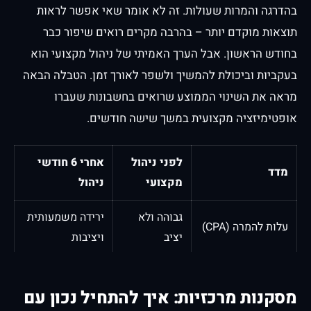
בהדרגה והמרות שעולות. זה לא אומר שאי אפשר לראות
תוצאות מוקדם יותר – בהרבה מקרים רואים שיפור כבר
בחודש הראשון. אבל הערך האמיתי של ניהול מקצועי הוא
בעקביות וביכולת להמשיך ולשפר לאורך זמן. הטבלה הבאה
מראה את השינוי הממוצע שרואים בחשבונות שעברו
אופטימיזציה מקצועית במשך שישה חודשים.
לפני ניהול
אחרי 6 חודשי
מדד
מקצועי
ניהול
גבוהה ולא
ירידה משמעותית
עלות להמרה (CPA)
יציב
ויציבות
שיעור קליקים
נמוך ממוצע
מעל מוצע הענף
(CTR)
הענף
מסקנות מרכזיות: איך להתחיל נכון עם