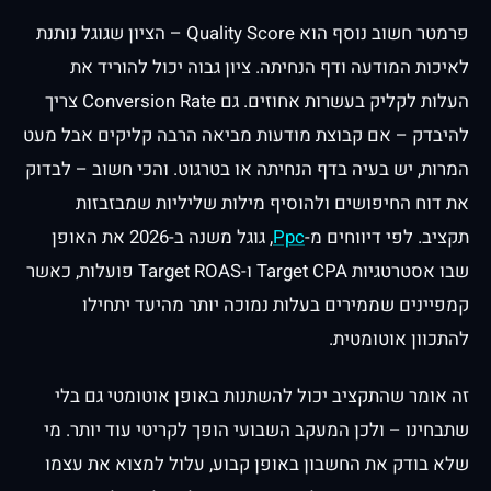
פרמטר חשוב נוסף הוא Quality Score – הציון שגוגל נותנת
לאיכות המודעה ודף הנחיתה. ציון גבוה יכול להוריד את
העלות לקליק בעשרות אחוזים. גם Conversion Rate צריך
להיבדק – אם קבוצת מודעות מביאה הרבה קליקים אבל מעט
המרות, יש בעיה בדף הנחיתה או בטרגוט. והכי חשוב – לבדוק
את דוח החיפושים ולהוסיף מילות שליליות שמבזבזות
תקציב. לפי דיווחים מ-
Ppc
, גוגל משנה ב-2026 את האופן
שבו אסטרטגיות Target CPA ו-Target ROAS פועלות, כאשר
קמפיינים שממירים בעלות נמוכה יותר מהיעד יתחילו
להתכוון אוטומטית.
זה אומר שהתקציב יכול להשתנות באופן אוטומטי גם בלי
שתבחינו – ולכן המעקב השבועי הופך לקריטי עוד יותר. מי
שלא בודק את החשבון באופן קבוע, עלול למצוא את עצמו