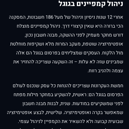
ניהול קמפיינים בגוגל
ניקוד איכות
7-8
4-5
(Quality Score)
אחרי 12 שנות ניסיון וניהול של מעל 186 חשבונות, המסקנה
הכי ברורה היא שאין קיצורי דרך. ניהול קמפיינים מוצלח
לא נמדד או
מעקב מלא
אחוז המרות
דורש מחקר מעמיק לפני ההשקה, מבנה חשבון נכון,
נמוך
ושיפור הדרגתי
אופטימיזציה שוטפת, מעקב המרות מלא ושקיפות מוחלטת
מול הלקוח. העסקים שמצליחים בפרסום בגוגל הם אלה
שמבינים שזה לא עלות – זה השקעה שצריכה להחזיר את
עצמה ולהניב רווח.
חמשת העקרונות שצריכים להנחות כל עסק שנכנס לעולם
הפרסום בגוגל הם: ראשית, להשקיע במחקר מילות מפתח
לפני שמשקיעים במודעות. שנית, לבנות מבנה חשבון
שמאפשר בקרה ואופטימיזציה. שלישית, לבצע אופטימיזציה
שבועית קבועה ולא להשאיר את הקמפיין לניהול עצמי.