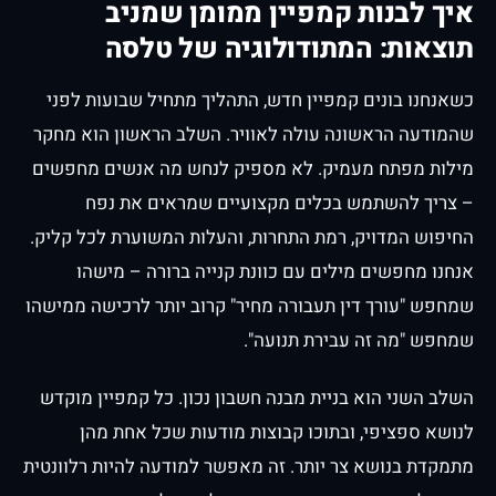
איך לבנות קמפיין ממומן שמניב
טרגוט גיאוגרפי
תוצאות: המתודולוגיה של טלסה
הגבלת הפרסום לאזור השירות בפועל
רחב מדי
כשאנחנו בונים קמפיין חדש, התהליך מתחיל שבועות לפני
קמפיין סטטי ללא
אופטימיזציה שבועית של מודעות
שהמודעה הראשונה עולה לאוויר. השלב הראשון הוא מחקר
שינוי
והצעות מחיר
מילות מפתח מעמיק. לא מספיק לנחש מה אנשים מחפשים
– צריך להשתמש בכלים מקצועיים שמראים את נפח
החיפוש המדויק, רמת התחרות, והעלות המשוערת לכל קליק.
אנחנו מחפשים מילים עם כוונת קנייה ברורה – מישהו
שמחפש "עורך דין תעבורה מחיר" קרוב יותר לרכישה ממישהו
שמחפש "מה זה עבירת תנועה".
השלב השני הוא בניית מבנה חשבון נכון. כל קמפיין מוקדש
לנושא ספציפי, ובתוכו קבוצות מודעות שכל אחת מהן
מתמקדת בנושא צר יותר. זה מאפשר למודעה להיות רלוונטית