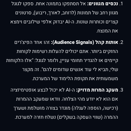
נכסים מגוונים:
אל תסתפקו בתמונה אחת. ספקו לגוגל
מגוון רחב של תמונות (לרוחב, לאורך, ריבוע), סרטונים
קצרים וכותרות שונות. ה-AI יבדוק אלפי שילובים וימצא
את המנצח.
אותות קהל (Audience Signals):
זהו אחד הפיצ'רים
החזקים ביותר. אתם יכולים להעלות רשימות לקוחות
קיימים או להגדיר תחומי עניין, ולומר לגוגל: "אלו הלקוחות
שלי, תביא לי עוד אנשים שדומים להם". זה מקצר
משמעותית את תקופת הלימוד של המערכת.
מעקב המרות מדויק:
ה-AI לא יכול לבצע אופטימיזציה
אם הוא לא יודע מהי הצלחה. וודאו שמעקב ההמרות
(רכישה, הוספה לעגלה) מוגדר בצורה מושלמת ושערך
ההמרה (שווי העסקה בשקלים) נשלח חזרה למערכת.