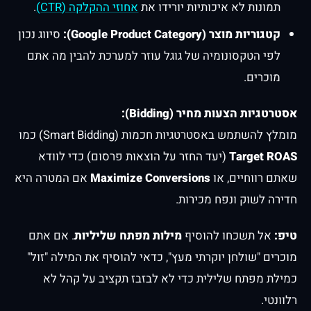
תמונות לא איכותיות יורידו את
אחוזי ההקלקה (CTR)
.
קטגוריות מוצר (Google Product Category):
סיווג נכון
לפי הטקסונומיה של גוגל עוזר למערכת להבין מה אתם
מוכרים.
אסטרטגיות הצעות מחיר (Bidding):
מומלץ להשתמש באסטרטגיות חכמות (Smart Bidding) כמו
Target ROAS
(יעד החזר על הוצאות פרסום) כדי לוודא
שאתם רווחיים, או
Maximize Conversions
אם המטרה היא
חדירה לשוק ונפח מכירות.
טיפ:
אל תשכחו להוסיף
מילות מפתח שליליות
. אם אתם
מוכרים "שולחן יוקרתי מעץ", כדאי להוסיף את המילה "זול"
כמילת מפתח שלילית כדי לא לבזבז תקציב על קהל לא
רלוונטי.