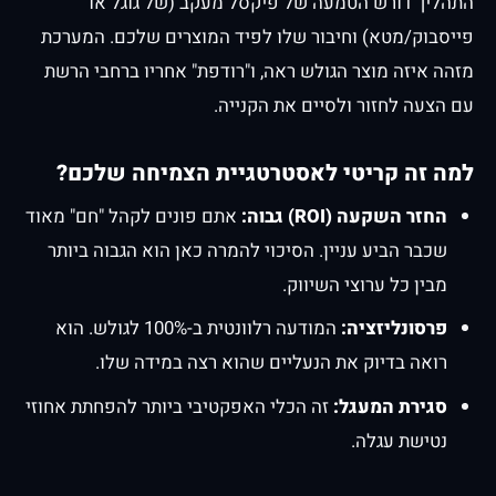
התהליך דורש הטמעה של פיקסל מעקב (של גוגל או
פייסבוק/מטא) וחיבור שלו לפיד המוצרים שלכם. המערכת
מזהה איזה מוצר הגולש ראה, ו"רודפת" אחריו ברחבי הרשת
עם הצעה לחזור ולסיים את הקנייה.
למה זה קריטי לאסטרטגיית הצמיחה שלכם?
החזר השקעה (ROI) גבוה:
אתם פונים לקהל "חם" מאוד
שכבר הביע עניין. הסיכוי להמרה כאן הוא הגבוה ביותר
מבין כל ערוצי השיווק.
פרסונליזציה:
המודעה רלוונטית ב-100% לגולש. הוא
רואה בדיוק את הנעליים שהוא רצה במידה שלו.
סגירת המעגל:
זה הכלי האפקטיבי ביותר להפחתת אחוזי
נטישת עגלה.