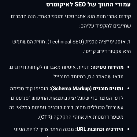
עמודי התווך של SEO לאיקומרס
קידום אתרי חנות הוא אתגר טכני ותוכני כאחד. הנה הדברים
שחייבים להקפיד עליהם:
1. אופטימיזציה טכנית (Technical SEO): חווית המשתמש
היא פקטור דירוג קריטי.
מהירות טעינה:
חנויות איטיות מאבדות לקוחות ודירוגים.
וודאו שהאתר טס, במיוחד במובייל.
נתונים מובנים (Schema Markup):
הוסיפו קוד סכימה
לדפי המוצר כדי שגוגל יציג בתוצאות החיפוש "סניפטים
עשירים" הכוללים מחיר, דירוג כוכבים וזמינות במלאי. זה
משפר דרמטית את אחוזי ההקלקה (CTR).
היררכיה וכתובות URL:
מבנה האתר צריך להיות הגיוני