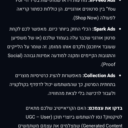
In-Feed Ads:
מודעות וידאו שמופיעות בפיד ה-"For
You" בין סרטונים אורגניים. הן כוללות כפתור קריאה
לפעולה (Shop Now).
Spark Ads:
הכלי החזק ביותר כיום. מאפשר לכם לקחת
סרטון אורגני שכבר עלה בעמוד שלכם (או של משפיען
שעובד איתכם) ולקדם אותו ממומן. זה שומר על הלייקים
והתגובות הקיימים ומקנה למודעה אמינות גבוהה (Social
Proof).
Collection Ads:
מאפשרות להציג כרטיסיות מוצרים
בתחתית הסרטון, כך שהמשתמש יכול לדפדף בקולקציה
ולעבור לרכישה בלי לצאת מהחוויה.
בדקו את עצמכם:
האם הקריאייטיב שלכם מתאים
לטיקטוק? נסו להשתמש ביוצרי תוכן (UGC – User
Generated Content) שמצלמים את עצמם משתמשים