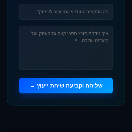
שליחה וקביעת שיחת ייעוץ ←