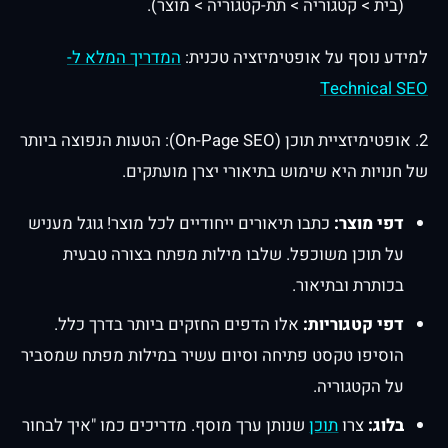
(בית > קטגוריה > תת-קטגוריה > מוצר).
למידע נוסף על אופטימיזציה טכנית:
המדריך המלא ל-
Technical SEO
2. אופטימיזציית תוכן (On-Page SEO): הטעות הנפוצה ביותר
של חנויות היא שימוש בתיאורי יצרן מועתקים.
דפי מוצר:
כתבו תיאורים ייחודיים לכל מוצר! גוגל מעניש
על תוכן משוכפל. שלבו מילות מפתח בצורה טבעית
בכותרת ובתיאור.
דפי קטגוריות:
אלו הדפים החזקים ביותר בדרך כלל.
הוסיפו טקסט פתיחה וסיום עשיר במילות מפתח שמסביר
על הקטגוריה.
בלוג:
צרו
תוכן
שנותן ערך מוסף. מדריכים כמו "איך לבחור