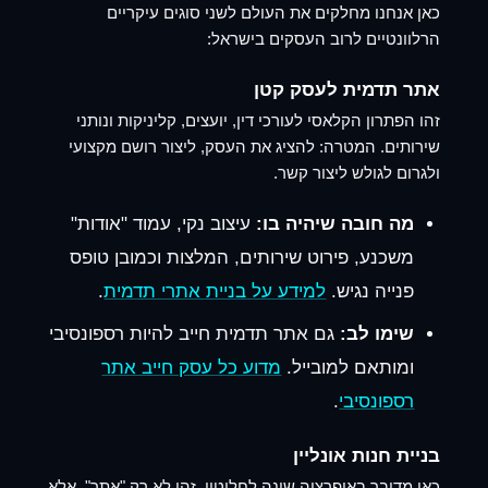
כאן אנחנו מחלקים את העולם לשני סוגים עיקריים
הרלוונטיים לרוב העסקים בישראל:
אתר תדמית לעסק קטן
זהו הפתרון הקלאסי לעורכי דין, יועצים, קליניקות ונותני
שירותים. המטרה: להציג את העסק, ליצור רושם מקצועי
ולגרום לגולש ליצור קשר.
מה חובה שיהיה בו:
עיצוב נקי, עמוד "אודות"
משכנע, פירוט שירותים, המלצות וכמובן טופס
פנייה נגיש.
למידע על בניית אתרי תדמית
.
שימו לב:
גם אתר תדמית חייב להיות רספונסיבי
ומותאם למובייל.
מדוע כל עסק חייב אתר
רספונסיבי
.
בניית חנות אונליין
כאן מדובר באופרציה שונה לחלוטין. זהו לא רק "אתר", אלא