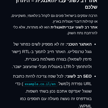
אתר רב לשוני עברית/אנגלית – היתרון
שלכם
הרבה עסקים בישראל פונים גם לקהל בינלאומי, משקיעים,
או קהילות דוברי אנגלית בארץ.
אתר רב לשוני עברית/אנגלית
הוא לא מותרות, אלא כלי
להרחבת נתח השוק.
האתגר הטכני:
זה לא מספיק לשים כפתור של
גוגל טרנסלייט. האתר חייב לתמוך ב-RTL (יישור
מימין לשמאל) בצורה מושלמת בעברית,
ולהתהפך ל-LTR באנגלית מבלי שהעיצוב ישבר.
SEO רב לשוני:
לכל שפה צריכה להיות כתובת
URL נפרדת (למשל
) כדי
example.co.il/en
שגוגל יאנדקס אתכם נכון בשתי השפות.
בוורדפרס זה נעשה מעולה עם תוספים כמו
WPML.