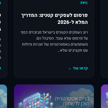
N
PPC
פרסום לעסקים קטנים: המדריך
ש
המלא ל-2026
ק
6
רוב העסקים הקטנים בישראל מבזבזים כסף
על פרסום שלא עובד. הסיבה? הם
ר
משתמשים באסטרטגיות של חברות גדולות
ח
עם תקציבים שלא…
ע
ב-2026
קראו עוד ←
ק