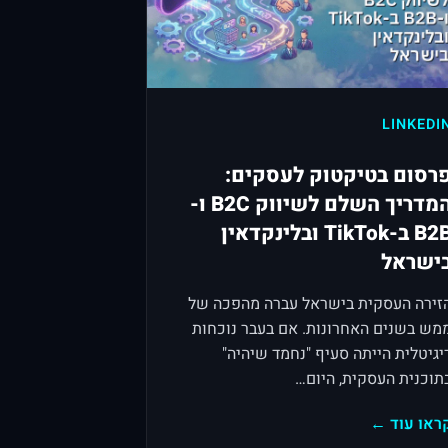
LINKEDI
רסום בטיקטוק לעסקים:
המדריך השלם לשיווק B2C ו-
B2B ב-TikTok ובלינקדאין
ישראל
זירה העסקית בישראל עברה מהפכה של
מש בשנים האחרונות. אם בעבר נוכחות
יגיטלית הייתה סעיף "נחמד שיהיה"
תוכנית העסקית, היום…
ראו עוד ←