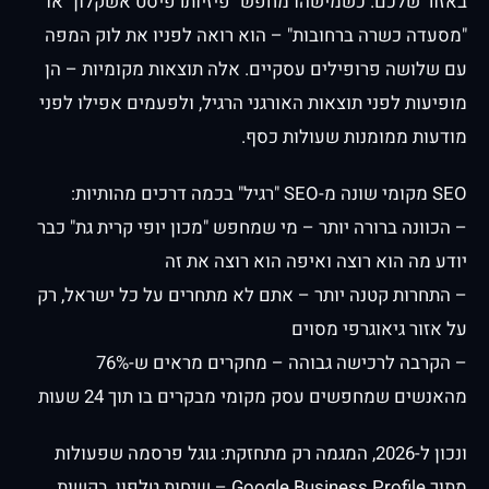
באזור שלכם. כשמישהו מחפש "פיזיותרפיסט אשקלון" או
"מסעדה כשרה ברחובות" – הוא רואה לפניו את לוק המפה
עם שלושה פרופילים עסקיים. אלה תוצאות מקומיות – הן
מופיעות לפני תוצאות האורגני הרגיל, ולפעמים אפילו לפני
מודעות ממומנות שעולות כסף.
SEO מקומי שונה מ-SEO "רגיל" בכמה דרכים מהותיות:
– הכוונה ברורה יותר – מי שמחפש "מכון יופי קרית גת" כבר
יודע מה הוא רוצה ואיפה הוא רוצה את זה
– התחרות קטנה יותר – אתם לא מתחרים על כל ישראל, רק
על אזור גיאוגרפי מסוים
– הקרבה לרכישה גבוהה – מחקרים מראים ש-76%
מהאנשים שמחפשים עסק מקומי מבקרים בו תוך 24 שעות
ונכון ל-2026, המגמה רק מתחזקת: גוגל פרסמה שפעולות
מתוך Google Business Profile – שיחות טלפון, בקשות