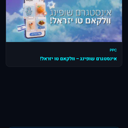
PPC
אינסטגרם שופינג – וולקאם טו יזראל!