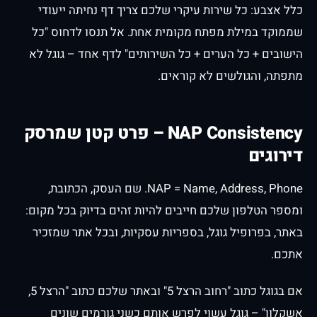
כלל אצבע: כל שירות עיקרי שלכם צריך דף נחיתה ייעודי
שממוקד במילת מפתח מקומית אחת. אל תנסו לדחוס "כל
הישובים + כל הערים + כל השירותים" לדף אחד – גוגל לא
מתפתה, והגולשים לא קוראים.
NAP Consistency – פרט קטן שמרסק
דירוגים
NAP = Name, Address, Phone. שם העסק, הכתובת,
ומספר הטלפון שלכם חייבים להיות זהים בדיוק בכל מקום:
באתר, בפרופיל גוגל, בספריות עסקיות, ובכל אתר שמזכיר
אתכם.
אם בגוגל כתוב "רחוב הרצל 5" ובאתר שלכם כתוב "הרצל 5,
אשקלון" – גוגל עשוי לפרש אותם כשני גורמים שונים