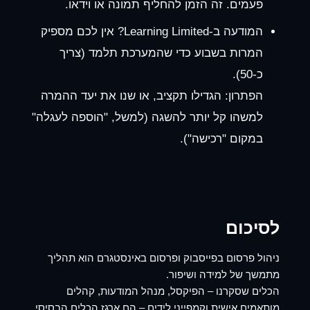
פעמים. זה הזמן להחליף תמונה או וידאו.
המודעה ב-Learning Limited?
אין לכם מספיק
המרות בשבוע כדי שהמערכת תלמד (צריך
כ-50).
הפתרון: הגדילו תקציב, או שנו את יעד ההמרה
למשהו קל יותר להשגה (למשל, "הוספה לעגלה"
במקום "רכישה").
לסיכום
ניהול
פרסום בפייסבוק
ו
פרסום באינסטגרם
הוא תהליך
מתמשך של למידה ושיפור.
הכלים שסקרנו – הפיקסל, מנהל המודעות, קהלים
מותאמים אישית וקמפייני לידים – הם ארגז הכלים הבסיסי