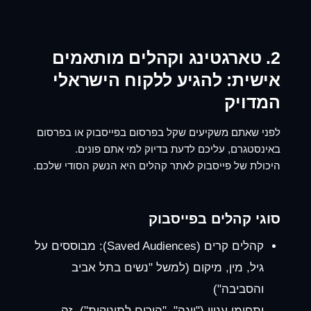
2. טארגטינג וקהלים מותאמים
אישית: להגיע ללקוח הישראלי
המדויק
לפני שאתם משקיעים שקל ב
פרסום בפייסבוק
או ב
פרסום
באינסטגרם
, עליכם לדעת בדיוק למי אתם פונים.
היכולת של פייסבוק לאתר קהלים היא הנשק הסודי שלכם.
סוגי קהלים בפייסבוק
קהלים קרים (Saved Audiences):
מבוססים על
גיל, מין, מיקום (למשל "נשים בתל אביב
והסביבה")
ותחומי עניין ("יוגה", "הורים לתינוקות"). זה