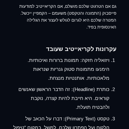
גם אם הטרגוט שלכם מושלם, אם ה
קריאייטיב למודעות
פייסבוק
(התמונה והטקסט) משעמם – הקמפיין ייכשל.
המטרה שלכם היא לגרום לגולש לעצור את הגלילה
האינסופית בפיד.
עקרונות לקריאייטיב שעובד
ויזואליה חזקה:
תמונות ברורות ואיכותיות.
הימנעו מתמונות סטוק גנריות שנראות
מלאכותיות. אותנטיות מנצחת.
כותרת (Headline):
זה הדבר הראשון שאנשים
קוראים. היא חייבת להיות קצרה, נוקבת
ולהבטיח תועלת.
טקסט (Primary Text):
דברו על הכאב של
הלקוח ועל הפתרון שלכם. למשל, במקום "טיפול