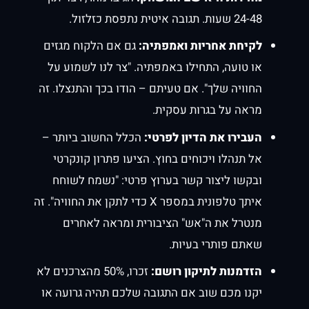
24-48 שעות. תגובה איטית נתפסת כזלזול.
לקיחת אחריות ואמפתיה:
גם אם הלקוח מגזים
או טועה, התחילו באמפתיה. "צר לנו לשמוע על
החוויה שלך". אם טעיתם – הודו בכך והתנצלו. זה
מראה על בגרות עסקית.
העבירו את הדיון לפרטי:
הכלל החשוב ביותר –
אל תנהלו ויכוחים בחוץ. הציעו פתרון קונקרטי
ובקשו ליצור קשר בערוץ פרטי: "נשמח לשוחח
איתך טלפונית במספר X כדי לתקן את החוויה". זה
מנטרל את ה"אש" הציבורית ומראה לאחרים
שאתם פותרי בעיות.
הזדמנות לתיקון רושם:
זכרו, 50% מהצרכנים לא
יקנו מכם שוב אם התגובה שלכם תהיה גרועה או