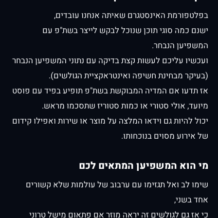
בפלטפורמת האינסטגרם שאיתה אנחנו עובדים,
ישנם כמה סוגי תוכן שנוכל לבקש לייצר בשת"פ עם
המשפיען הנבחר.
ועכשיו עליכם לעשות קצת בדיקה עם נתוני המשפיען הנבחר
(בעיקר מבחינת חשיפה ואינטראקציית הגולשים).
אז תדעו אם המדיה המבוקשת בשת"פ תופיע בפיד עם פוסט
מיועד, אולי סטורי או כמות סטוריז שתסכמו מראש.
יכול להיות גם וידאו המלצה על מוצר או שירות ואפילו קידום
של אירוע מסוים בנוכחותו.
מי הוא המשפיען המתאים לכם
שימו לב ואל תגזימו עם ערבוב של עולמות שלא קשורים
אחד בשני,
כי אז גם לגולשים זה יראה מוזר אם פתאום מישל טרוני