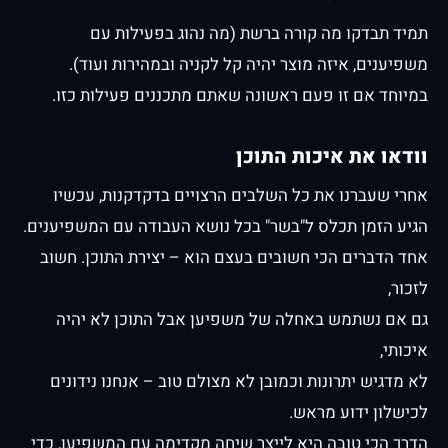
תמיד תבדקו מה קורה ברשת (מה נהוג בפעילות עם
משפיענים, איזה מוצר יהיה קל לקניה ובמהירות ועוד).
במיוחד אם זו פעם ראשונה שאתם מתכננים פעילות כזו.
וודאו את איכות התוכן
אחרי שעברנו את כל השלבים הרצויים בדקדקנות, עכשיו
הגיע הזמן תכלס ל"בשר" בכל נושא העבודה עם המשפיענים.
אחד הדברים הכי חשובים בעצם הוא – יצירת התוכן. חשוב
לזכור,
גם אם נשתמש באחלה של משפיען אבל התוכן לא יהיה
איכותי,
לא מדגיש יתרונות וכמובן לא מצולם טוב – אנחנו נידונים
לכישלון ידוע מראש.
הדרך הכי טובה היא לייצר שיחה מקדימה עם המשפיען, כדי