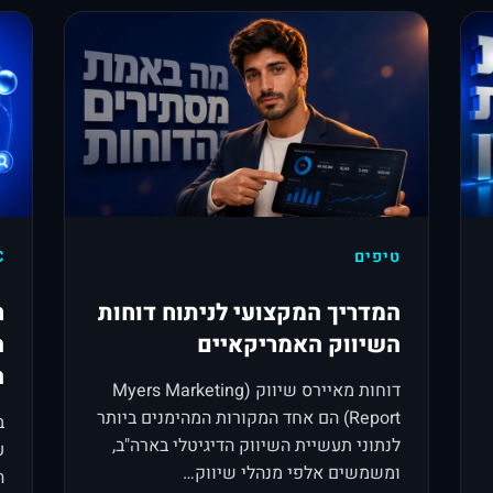
טיפים
C
המדריך המקצועי לניתוח דוחות
ח
השיווק האמריקאיים
ה
ה
דוחות מאיירס שיווק (Myers Marketing
Report) הם אחד המקורות המהימנים ביותר
ב
לנתוני תעשיית השיווק הדיגיטלי בארה"ב,
ע
ומשמשים אלפי מנהלי שיווק…
ה